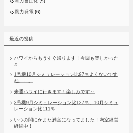
電力自由化
(5)
風力発電
(6)
最近の投稿
ハワイからもうすぐ帰ります！今回も楽しかった
♬
1号機10月シミュレーション比97％よくないです
ね。。。
来週ハワイに行きます！楽しみです～
2号機9月シミュレーション比127％、10月シミュ
レーション比111％
いつの間にかまた満室になってました！満室経営
継続中！