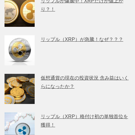
リップルが爆騰中！XRPだけが値上が
り？！
リップル（XRP）が急騰！なぜ？？？
仮想通貨の現在の投資状況 含み益はいく
らになったか？
リップル（XRP）格付け初の単独首位を
獲得！