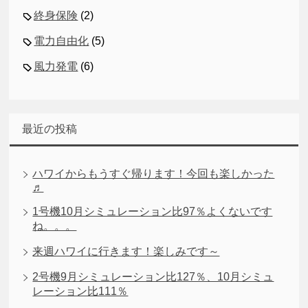
終身保険
(2)
電力自由化
(5)
風力発電
(6)
最近の投稿
ハワイからもうすぐ帰ります！今回も楽しかった
♬
1号機10月シミュレーション比97％よくないです
ね。。。
来週ハワイに行きます！楽しみです～
2号機9月シミュレーション比127％、10月シミュ
レーション比111％