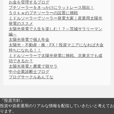
お金を管理するブログ
プチソーラーをきっかけにラットレース脱出！
５０ｋｗのプチソーラーの設置に挑戦
ミドルソーラーでソーラー発電大家｜産業用太陽光
発電のススメ
太陽光発電で人生を楽しむ！？～茨城サラリーマン
編～
太陽光発電で個人年金
太陽光・不動産・株・FX！投資マニアになれば大金
持ちになれる！！
ミドルソーラーで太陽光発電に挑戦。北東北でも成
功できるか？
太陽光発電と農業で脱サラ
中小企業診断士ブログ
ブログサークルあんてな
『投資方針』
投資や資産運用のリアルな情報を配信していきたいと考えてお
ります。