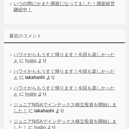
いつの間にかまた満室になってました！満室経営
継続中！
最近のコメント
ハワイからもうすぐ帰ります！今回も楽しかった
♬
に
hydro
より
ハワイからもうすぐ帰ります！今回も楽しかった
♬
に
takahashi
より
ハワイからもうすぐ帰ります！今回も楽しかった
♬
に
hydro
より
ジュニアNISAでインデックス積立投資を開始しま
した！
に
takahashi
より
ジュニアNISAでインデックス積立投資を開始しま
した！
に
hydro
より