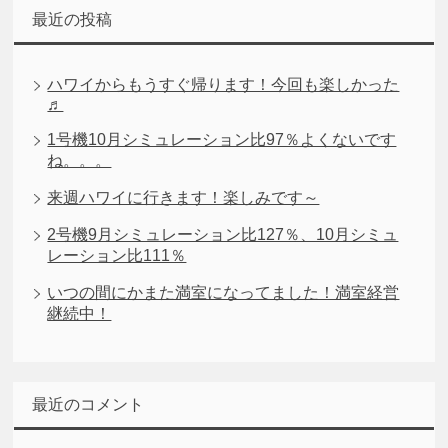
最近の投稿
ハワイからもうすぐ帰ります！今回も楽しかった
♬
1号機10月シミュレーション比97％よくないです
ね。。。
来週ハワイに行きます！楽しみです～
2号機9月シミュレーション比127％、10月シミュ
レーション比111％
いつの間にかまた満室になってました！満室経営
継続中！
最近のコメント