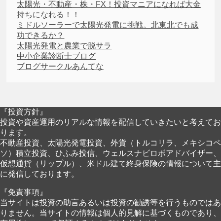
太陽光・不動産・株・FX！投資マニアになれば大金
持ちになれる！！
ミドルソーラーで太陽光発電に挑戦。北東北でも成
功できるか？
太陽光発電と農業で脱サラ
中小企業診断士ブログ
ブログサークルあんてな
『投資方針』
投資や資産運用のリアルな情報を配信していきたいと考えてお
ります。
不動産投資、太陽光発電投資、外貨（トルコリラ、メキシコペ
ソ）積立投資、ひふみ投信、ウェルスナビロボアドバイザー、
仮想通貨（リップル）、米ドル建て終身保険の情報について主
に発信しております。
『免責事項』
当サイトは投資の助言あるいは投資の勧誘等を行うものではあ
りません。当サイトの情報は個人的見解に基づくものであり、