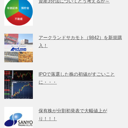
資産3分法についてどう考えるか～
アークランドサカモト（9842）を新規購
入！
IPOで落選した株の初値がすごいこと
に・・・
保有株が分割初発表で大幅値上が
り！！！