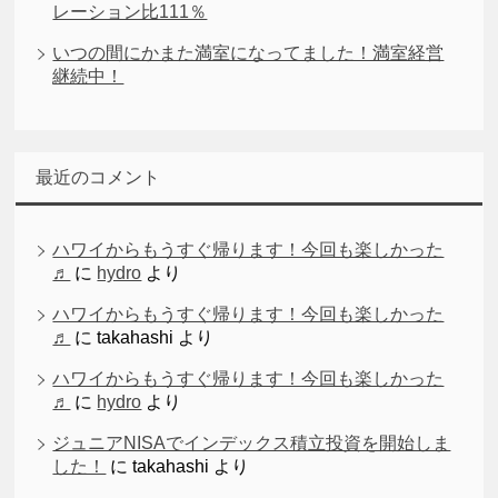
レーション比111％
いつの間にかまた満室になってました！満室経営
継続中！
最近のコメント
ハワイからもうすぐ帰ります！今回も楽しかった
♬
に
hydro
より
ハワイからもうすぐ帰ります！今回も楽しかった
♬
に
takahashi
より
ハワイからもうすぐ帰ります！今回も楽しかった
♬
に
hydro
より
ジュニアNISAでインデックス積立投資を開始しま
した！
に
takahashi
より