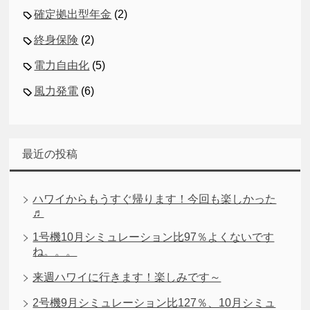
確定拠出型年金
(2)
終身保険
(2)
電力自由化
(5)
風力発電
(6)
最近の投稿
ハワイからもうすぐ帰ります！今回も楽しかった
♬
1号機10月シミュレーション比97％よくないです
ね。。。
来週ハワイに行きます！楽しみです～
2号機9月シミュレーション比127％、10月シミュ