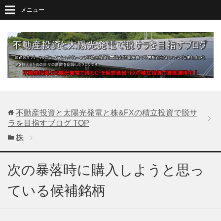
メニュー
不動産投資と太陽光発電と株&FXの積立投資で脱サ
ラを目指すブログ
TOP
株
次の暴落時に購入しようと思っ
ている候補銘柄