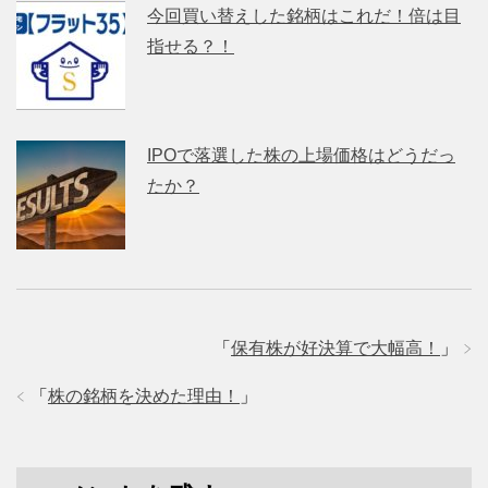
今回買い替えした銘柄はこれだ！倍は目
指せる？！
IPOで落選した株の上場価格はどうだっ
たか？
「
保有株が好決算で大幅高！
」
「
株の銘柄を決めた理由！
」