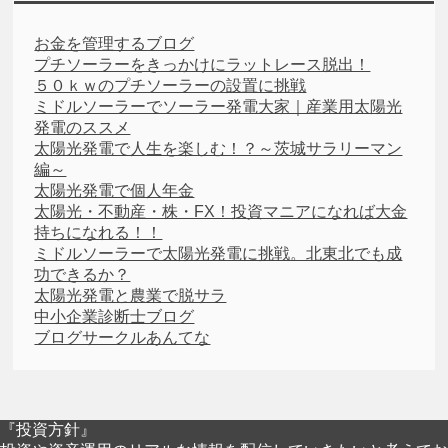
お金を管理するブログ
プチソーラーをきっかけにラットレース脱出！
５０ｋｗのプチソーラーの設置に挑戦
ミドルソーラーでソーラー発電大家｜産業用太陽光
発電のススメ
太陽光発電で人生を楽しむ！？～茨城サラリーマン
編～
太陽光発電で個人年金
太陽光・不動産・株・FX！投資マニアになれば大金
持ちになれる！！
ミドルソーラーで太陽光発電に挑戦。北東北でも成
功できるか？
太陽光発電と農業で脱サラ
中小企業診断士ブログ
ブログサークルあんてな
『投資方針』