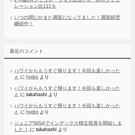
レーション比111％
いつの間にかまた満室になってました！満室経営
継続中！
最近のコメント
ハワイからもうすぐ帰ります！今回も楽しかった
♬
に
hydro
より
ハワイからもうすぐ帰ります！今回も楽しかった
♬
に
takahashi
より
ハワイからもうすぐ帰ります！今回も楽しかった
♬
に
hydro
より
ジュニアNISAでインデックス積立投資を開始しま
した！
に
takahashi
より