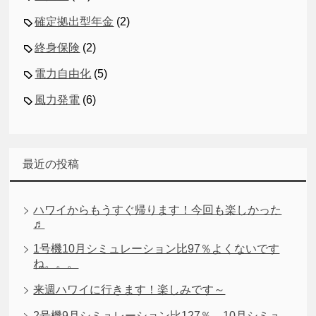
確定拠出型年金
(2)
終身保険
(2)
電力自由化
(5)
風力発電
(6)
最近の投稿
ハワイからもうすぐ帰ります！今回も楽しかった
♬
1号機10月シミュレーション比97％よくないです
ね。。。
来週ハワイに行きます！楽しみです～
2号機9月シミュレーション比127％、10月シミュ