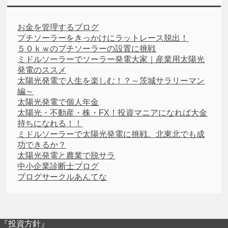
お金を管理するブログ
プチソーラーをきっかけにラットレース脱出！
５０ｋｗのプチソーラーの設置に挑戦
ミドルソーラーでソーラー発電大家｜産業用太陽光
発電のススメ
太陽光発電で人生を楽しむ！？～茨城サラリーマン
編～
太陽光発電で個人年金
太陽光・不動産・株・FX！投資マニアになれば大金
持ちになれる！！
ミドルソーラーで太陽光発電に挑戦。北東北でも成
功できるか？
太陽光発電と農業で脱サラ
中小企業診断士ブログ
ブログサークルあんてな
『投資方針』