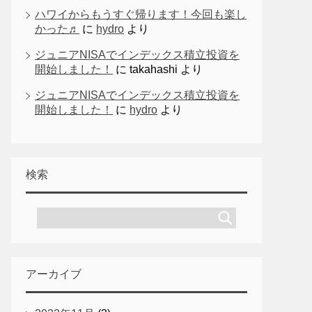
ハワイからもうすぐ帰ります！今回も楽し
かった♬
に
hydro
より
ジュニアNISAでインデックス積立投資を
開始しました！
に
takahashi
より
ジュニアNISAでインデックス積立投資を
開始しました！
に
hydro
より
検索
アーカイブ