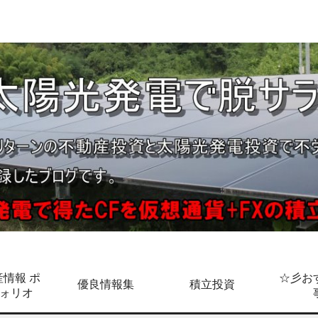
情報 ポ
☆彡お
優良情報集
積立投資
ォリオ