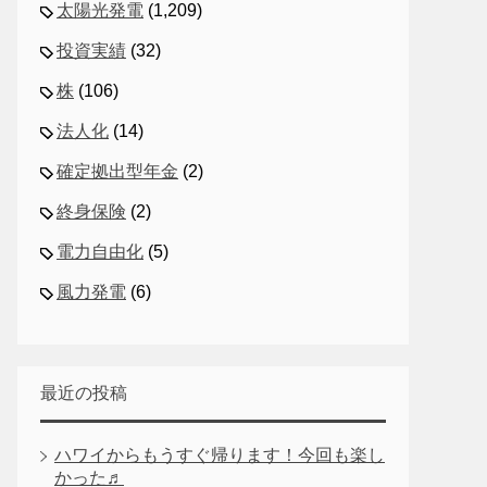
太陽光発電
(1,209)
投資実績
(32)
株
(106)
法人化
(14)
確定拠出型年金
(2)
終身保険
(2)
電力自由化
(5)
風力発電
(6)
最近の投稿
ハワイからもうすぐ帰ります！今回も楽し
かった♬