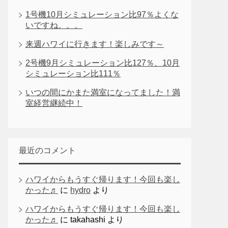
1号機10月シミュレーション比97％よくな
いですね。。。
来週ハワイに行きます！楽しみです～
2号機9月シミュレーション比127％、10月
シミュレーション比111％
いつの間にかまた満室になってました！満
室経営継続中！
最近のコメント
ハワイからもうすぐ帰ります！今回も楽し
かった♬
に
hydro
より
ハワイからもうすぐ帰ります！今回も楽し
かった♬
に
takahashi
より