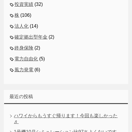
投資実績
(32)
株
(106)
法人化
(14)
確定拠出型年金
(2)
終身保険
(2)
電力自由化
(5)
風力発電
(6)
最近の投稿
ハワイからもうすぐ帰ります！今回も楽しかった
♬
1号機10月シミュレーション比97％よくないです