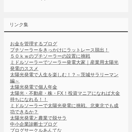
リンク集
お金を管理するブログ
プチソーラーをきっかけにラットレース脱出！
５０ｋｗのプチソーラーの設置に挑戦
ミドルソーラーでソーラー発電大家｜産業用太陽光
発電のススメ
太陽光発電で人生を楽しむ！？～茨城サラリーマン
編～
太陽光発電で個人年金
太陽光・不動産・株・FX！投資マニアになれば大金
持ちになれる！！
ミドルソーラーで太陽光発電に挑戦。北東北でも成
功できるか？
太陽光発電と農業で脱サラ
中小企業診断士ブログ
ブログサークルあんてな