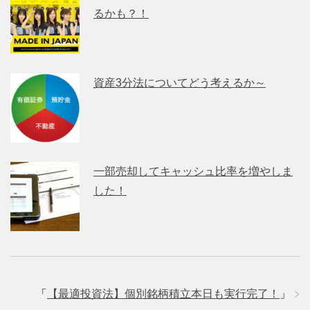
るかも？！
資産3分法についてどう考えるか～
一部売却してキャッシュ比率を増やしま
した！
「
【最適投資法】個別銘柄積立本日も実行完了！
」