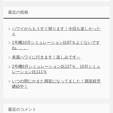
最近の投稿
ハワイからもうすぐ帰ります！今回も楽しかった
♬
1号機10月シミュレーション比97％よくないです
ね。。。
来週ハワイに行きます！楽しみです～
2号機9月シミュレーション比127％、10月シミュ
レーション比111％
いつの間にかまた満室になってました！満室経営
継続中！
最近のコメント