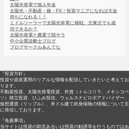
太陽光発電で個人年金
太陽光・不動産・株・FX！投資マニアになれば大金
持ちになれる！！
ミドルソーラーで太陽光発電に挑戦。北東北でも成
功できるか？
太陽光発電と農業で脱サラ
中小企業診断士ブログ
ブログサークルあんてな
『投資方針』
投資や資産運用のリアルな情報を配信していきたいと考えてお
ります。
不動産投資、太陽光発電投資、外貨（トルコリラ、メキシコペ
ソ）積立投資、ひふみ投信、ウェルスナビロボアドバイザー、
仮想通貨（リップル）、米ドル建て終身保険の情報について主
に発信しております。
『免責事項』
当サイトは投資の助言あるいは投資の勧誘等を行うものではあ