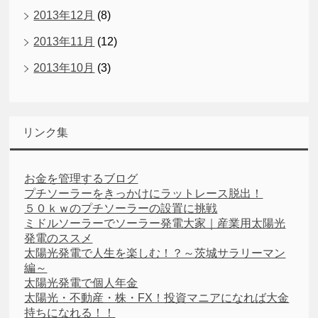
2013年12月
(8)
2013年11月
(12)
2013年10月
(3)
リンク集
お金を管理するブログ
プチソーラーをきっかけにラットレース脱出！
５０ｋｗのプチソーラーの設置に挑戦
ミドルソーラーでソーラー発電大家｜産業用太陽光
発電のススメ
太陽光発電で人生を楽しむ！？～茨城サラリーマン
編～
太陽光発電で個人年金
太陽光・不動産・株・FX！投資マニアになれば大金
持ちになれる！！