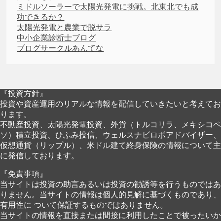
ミドルソーラーで太陽光発電に挑戦。北東北でも成
功できるか？
太陽光発電と農業で脱サラ
中小企業診断士ブログ
ブログサークルあんてな
『投資方針』
投資や資産運用のリアルな情報を配信していきたいと考えてお
ります。
不動産投資、太陽光発電投資、外貨（トルコリラ、メキシコペ
ソ）積立投資、ひふみ投信、ウェルスナビロボアドバイザー、
仮想通貨（リップル）、米ドル建て終身保険の情報について主
に発信しております。
『免責事項』
当サイトは投資の助言あるいは投資の勧誘等を行うものではあ
りません。当サイトの情報は個人的見解に基づくものであり、
有用性に ついて保証するものではありません。
当サイトの情報を直接または間接に利用したことで被ったいか