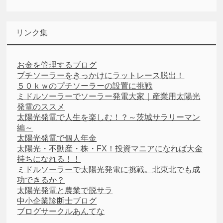
リンク集
お金を管理するブログ
プチソーラーをきっかけにラットレース脱出！
５０ｋｗのプチソーラーの設置に挑戦
ミドルソーラーでソーラー発電大家｜産業用太陽光
発電のススメ
太陽光発電で人生を楽しむ！？～茨城サラリーマン
編～
太陽光発電で個人年金
太陽光・不動産・株・FX！投資マニアになれば大金
持ちになれる！！
ミドルソーラーで太陽光発電に挑戦。北東北でも成
功できるか？
太陽光発電と農業で脱サラ
中小企業診断士ブログ
ブログサークルあんてな