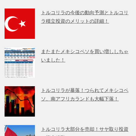
トルコリラの今後の動向予測とトルコリ
ラ積立投資のメリットの詳細！
またまたメキシコペソを買い増ししちゃ
いました！
トルコリラが暴落！つられてメキシコペ
ソ、南アフリカランドも大幅下落！
トルコリラ大部分を売却！サヤ取り投資