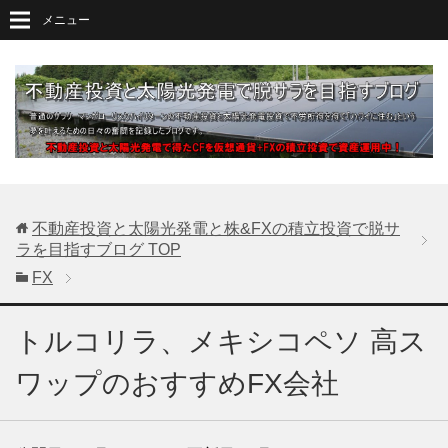
メニュー
不動産投資と太陽光発電と株&FXの積立投資で脱サ
ラを目指すブログ
TOP
FX
トルコリラ、メキシコペソ 高ス
ワップのおすすめFX会社