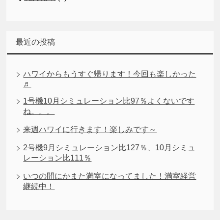
最近の投稿
ハワイからもうすぐ帰ります！今回も楽しかった
♬
1号機10月シミュレーション比97％よくないです
ね。。。
来週ハワイに行きます！楽しみです～
2号機9月シミュレーション比127％、10月シミュ
レーション比111％
いつの間にかまた満室になってました！満室経営
継続中！