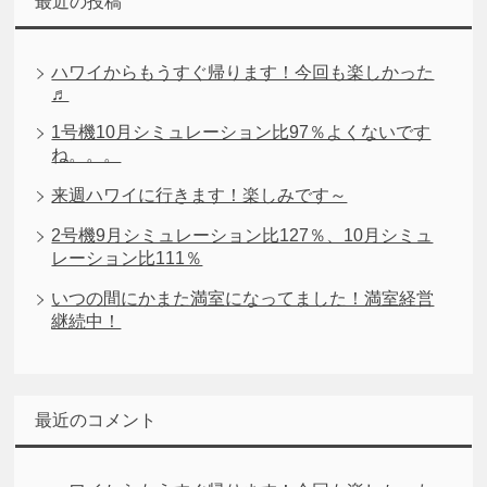
最近の投稿
ハワイからもうすぐ帰ります！今回も楽しかった
♬
1号機10月シミュレーション比97％よくないです
ね。。。
来週ハワイに行きます！楽しみです～
2号機9月シミュレーション比127％、10月シミュ
レーション比111％
いつの間にかまた満室になってました！満室経営
継続中！
最近のコメント