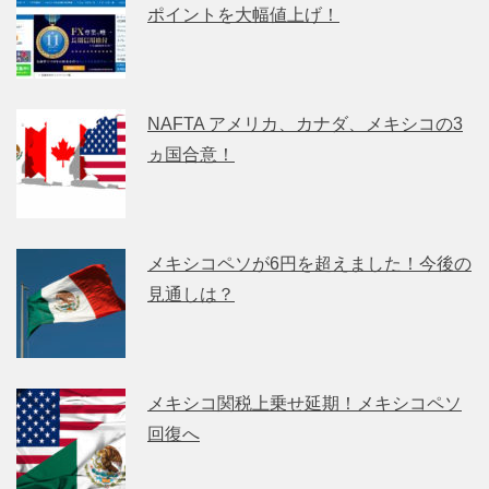
ポイントを大幅値上げ！
NAFTA アメリカ、カナダ、メキシコの3
ヵ国合意！
メキシコペソが6円を超えました！今後の
見通しは？
メキシコ関税上乗せ延期！メキシコペソ
回復へ