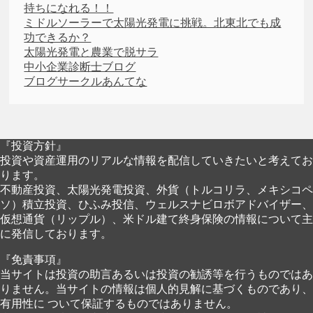
持ちになれる！！
ミドルソーラーで太陽光発電に挑戦。北東北でも成
功できるか？
太陽光発電と農業で脱サラ
中小企業診断士ブログ
ブログサークルあんてな
『投資方針』
投資や資産運用のリアルな情報を配信していきたいと考えてお
ります。
不動産投資、太陽光発電投資、外貨（トルコリラ、メキシコペ
ソ）積立投資、ひふみ投信、ウェルスナビロボアドバイザー、
仮想通貨（リップル）、米ドル建て終身保険の情報について主
に発信しております。
『免責事項』
当サイトは投資の助言あるいは投資の勧誘等を行うものではあ
りません。当サイトの情報は個人的見解に基づくものであり、
有用性に ついて保証するものではありません。