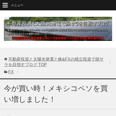
メニュー
不動産投資と太陽光発電と株&FXの積立投資で脱サ
ラを目指すブログ
TOP
FX
今が買い時！メキシコペソを買
い増しました！