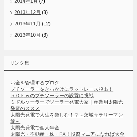
2014年1月
(7)
2013年12月
(8)
2013年11月
(12)
2013年10月
(3)
リンク集
お金を管理するブログ
プチソーラーをきっかけにラットレース脱出！
５０ｋｗのプチソーラーの設置に挑戦
ミドルソーラーでソーラー発電大家｜産業用太陽光
発電のススメ
太陽光発電で人生を楽しむ！？～茨城サラリーマン
編～
太陽光発電で個人年金
太陽光・不動産・株・FX！投資マニアになれば大金