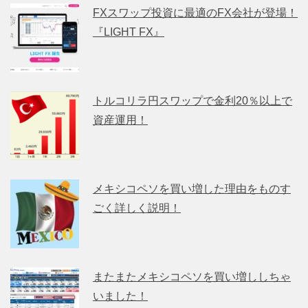
FXスワップ投資に最適のFX会社が登場！
『LIGHT FX』
トルコリラ円スワップで金利20％以上で
資産運用！
メキシコペソを買い増した理由をものす
ごく詳しく説明！
またまたメキシコペソを買い増ししちゃ
いました！