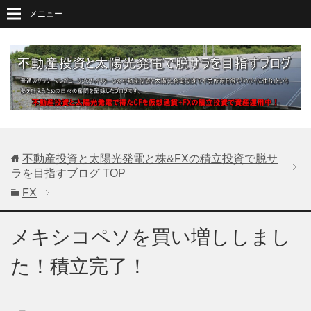
メニュー
不動産投資と太陽光発電と株&FXの積立投資で脱サ
ラを目指すブログ
TOP
FX
メキシコペソを買い増ししまし
た！積立完了！