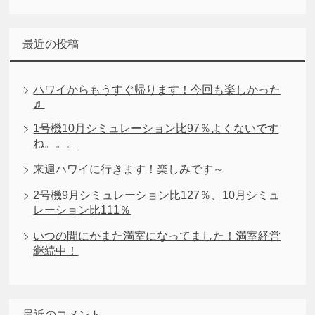
最近の投稿
ハワイからもうすぐ帰ります！今回も楽しかった
♬
1号機10月シミュレーション比97％よくないです
ね。。。
来週ハワイに行きます！楽しみです～
2号機9月シミュレーション比127％、10月シミュ
レーション比111％
いつの間にかまた満室になってました！満室経営
継続中！
最近のコメント