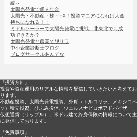
編～
太陽光発電で個人年金
太陽光・不動産・株・FX！投資マニアになれば大金
持ちになれる！！
ミドルソーラーで太陽光発電に挑戦。北東北でも成
功できるか？
太陽光発電と農業で脱サラ
中小企業診断士ブログ
ブログサークルあんてな
『投資方針』
投資や資産運用のリアルな情報を配信していきたいと考えてお
ります。
不動産投資、太陽光発電投資、外貨（トルコリラ、メキシコペ
ソ）積立投資、ひふみ投信、ウェルスナビロボアドバイザー、
仮想通貨（リップル）、米ドル建て終身保険の情報について主
に発信しております。
『免責事項』