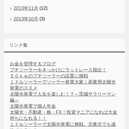
2013年11月
(12)
2013年10月
(3)
リンク集
お金を管理するブログ
プチソーラーをきっかけにラットレース脱出！
５０ｋｗのプチソーラーの設置に挑戦
ミドルソーラーでソーラー発電大家｜産業用太陽光
発電のススメ
太陽光発電で人生を楽しむ！？～茨城サラリーマン
編～
太陽光発電で個人年金
太陽光・不動産・株・FX！投資マニアになれば大金
持ちになれる！！
ミドルソーラーで太陽光発電に挑戦。北東北でも成