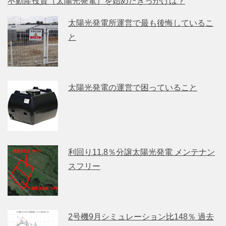
不動産投資（太陽光発電）を始めたきっかけは？
太陽光発電所運営で最も後悔しているこ
と
太陽光発電の運営で困っていること
利回り11.8％分譲太陽光発電 メンテナン
スフリー
2号機9月シミュレーション比148％ 過去