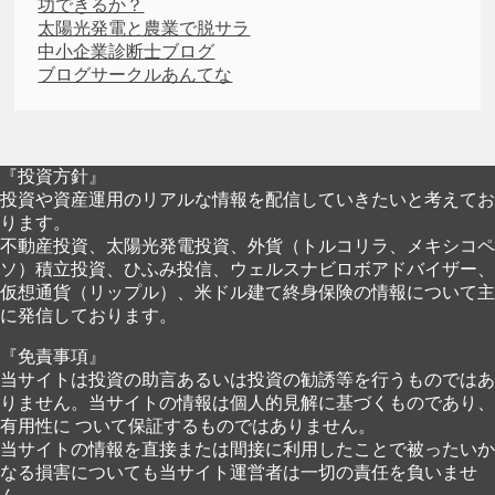
功できるか？
太陽光発電と農業で脱サラ
中小企業診断士ブログ
ブログサークルあんてな
『投資方針』
投資や資産運用のリアルな情報を配信していきたいと考えてお
ります。
不動産投資、太陽光発電投資、外貨（トルコリラ、メキシコペ
ソ）積立投資、ひふみ投信、ウェルスナビロボアドバイザー、
仮想通貨（リップル）、米ドル建て終身保険の情報について主
に発信しております。
『免責事項』
当サイトは投資の助言あるいは投資の勧誘等を行うものではあ
りません。当サイトの情報は個人的見解に基づくものであり、
有用性に ついて保証するものではありません。
当サイトの情報を直接または間接に利用したことで被ったいか
なる損害についても当サイト運営者は一切の責任を負いませ