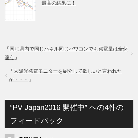
最高の結果に！
「
同じ県内で同じパネル同じパワコンでも発電量は全然
違う
」
「
太陽光発電モニターを紹介して欲しいと言われた
が・・・
」
“PV Japan2016 開催中” への4件の
フィードバック