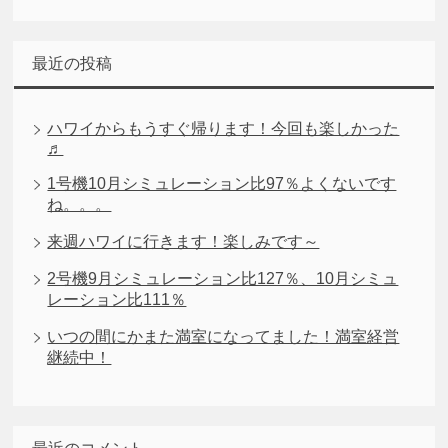
最近の投稿
ハワイからもうすぐ帰ります！今回も楽しかった
♬
1号機10月シミュレーション比97％よくないです
ね。。。
来週ハワイに行きます！楽しみです～
2号機9月シミュレーション比127％、10月シミュ
レーション比111％
いつの間にかまた満室になってました！満室経営
継続中！