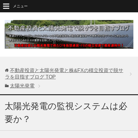
メニュー
不動産投資と太陽光発電と株&FXの積立投資で脱サ
ラを目指すブログ
TOP
太陽光発電
太陽光発電の監視システムは必
要か？