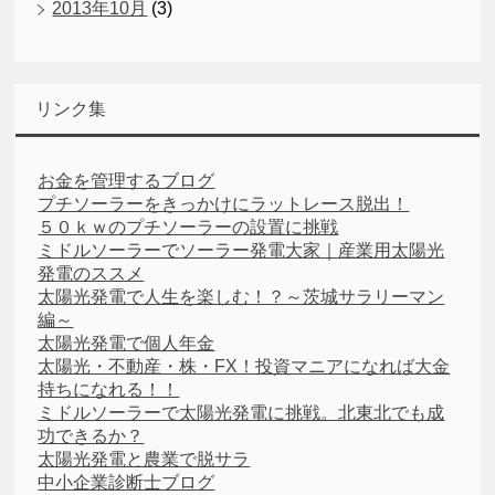
2013年10月
(3)
リンク集
お金を管理するブログ
プチソーラーをきっかけにラットレース脱出！
５０ｋｗのプチソーラーの設置に挑戦
ミドルソーラーでソーラー発電大家｜産業用太陽光
発電のススメ
太陽光発電で人生を楽しむ！？～茨城サラリーマン
編～
太陽光発電で個人年金
太陽光・不動産・株・FX！投資マニアになれば大金
持ちになれる！！
ミドルソーラーで太陽光発電に挑戦。北東北でも成
功できるか？
太陽光発電と農業で脱サラ
中小企業診断士ブログ