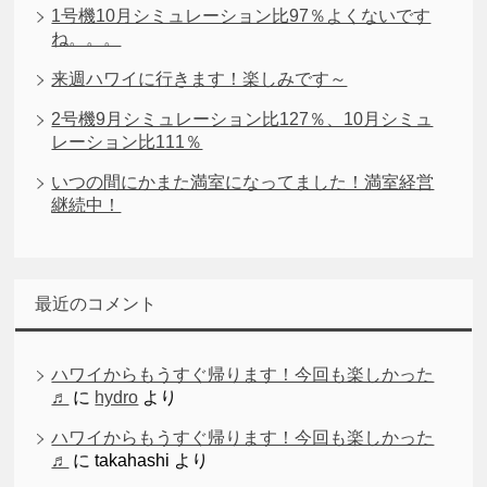
1号機10月シミュレーション比97％よくないです
ね。。。
来週ハワイに行きます！楽しみです～
2号機9月シミュレーション比127％、10月シミュ
レーション比111％
いつの間にかまた満室になってました！満室経営
継続中！
最近のコメント
ハワイからもうすぐ帰ります！今回も楽しかった
♬
に
hydro
より
ハワイからもうすぐ帰ります！今回も楽しかった
♬
に
takahashi
より