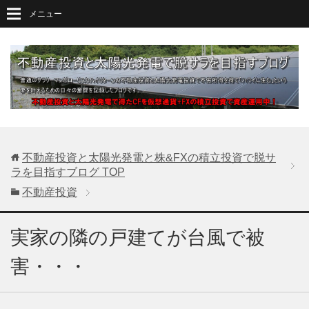
メニュー
不動産投資と太陽光発電と株&FXの積立投資で脱サ
ラを目指すブログ
TOP
不動産投資
実家の隣の戸建てが台風で被
害・・・