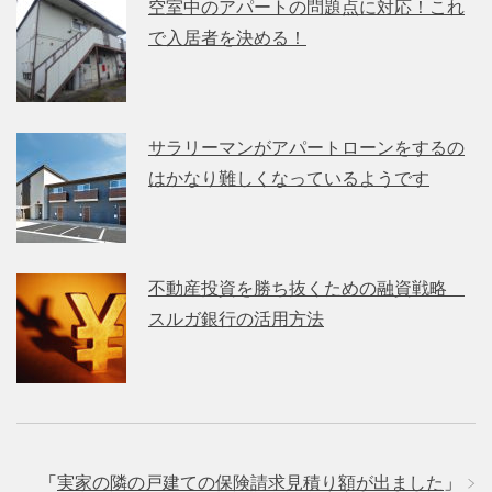
空室中のアパートの問題点に対応！これ
で入居者を決める！
サラリーマンがアパートローンをするの
はかなり難しくなっているようです
不動産投資を勝ち抜くための融資戦略
スルガ銀行の活用方法
「
実家の隣の戸建ての保険請求見積り額が出ました
」