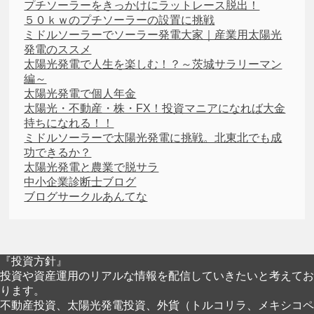
プチソーラーをきっかけにラットレース脱出！
５０ｋｗのプチソーラーの設置に挑戦
ミドルソーラーでソーラー発電大家｜産業用太陽光
発電のススメ
太陽光発電で人生を楽しむ！？～茨城サラリーマン
編～
太陽光発電で個人年金
太陽光・不動産・株・FX！投資マニアになれば大金
持ちになれる！！
ミドルソーラーで太陽光発電に挑戦。北東北でも成
功できるか？
太陽光発電と農業で脱サラ
中小企業診断士ブログ
ブログサークルあんてな
『投資方針』
投資や資産運用のリアルな情報を配信していきたいと考えてお
ります。
不動産投資、太陽光発電投資、外貨（トルコリラ、メキシコペ