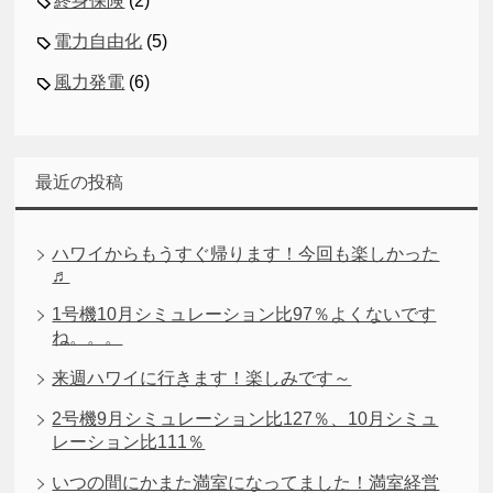
終身保険
(2)
電力自由化
(5)
風力発電
(6)
最近の投稿
ハワイからもうすぐ帰ります！今回も楽しかった
♬
1号機10月シミュレーション比97％よくないです
ね。。。
来週ハワイに行きます！楽しみです～
2号機9月シミュレーション比127％、10月シミュ
レーション比111％
いつの間にかまた満室になってました！満室経営