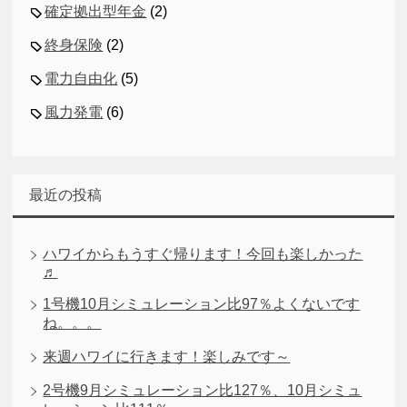
確定拠出型年金
(2)
終身保険
(2)
電力自由化
(5)
風力発電
(6)
最近の投稿
ハワイからもうすぐ帰ります！今回も楽しかった
♬
1号機10月シミュレーション比97％よくないです
ね。。。
来週ハワイに行きます！楽しみです～
2号機9月シミュレーション比127％、10月シミュ