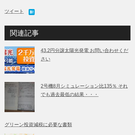
ツイート
関連記事
43.2円分譲太陽光発電 お問い合わせくだ
さい
2号機8月シミュレーション比135％ それ
でも過去最低の結果・・・
グリーン投資減税に必要な書類