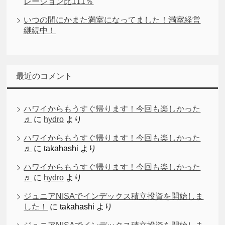
レーション比111％
いつの間にかまた満室になってました！満室経営
継続中！
最近のコメント
ハワイからもうすぐ帰ります！今回も楽しかった
♬
に
hydro
より
ハワイからもうすぐ帰ります！今回も楽しかった
♬
に
takahashi
より
ハワイからもうすぐ帰ります！今回も楽しかった
♬
に
hydro
より
ジュニアNISAでインデックス積立投資を開始しま
した！
に
takahashi
より