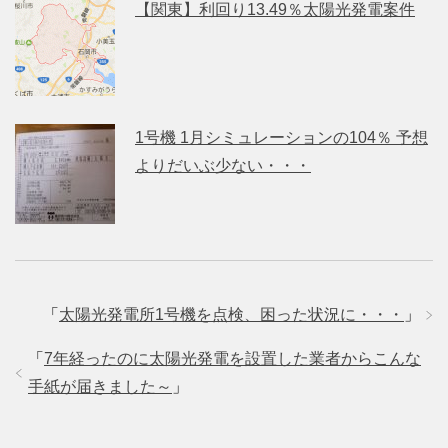
【関東】利回り13.49％太陽光発電案件
1号機 1月シミュレーションの104％ 予想
よりだいぶ少ない・・・
「
太陽光発電所1号機を点検、困った状況に・・・
」
「
7年経ったのに太陽光発電を設置した業者からこんな
手紙が届きました～
」