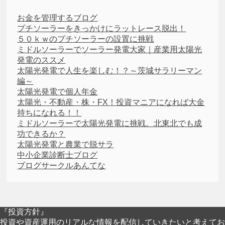
お金を管理するブログ
プチソーラーをきっかけにラットレース脱出！
５０ｋｗのプチソーラーの設置に挑戦
ミドルソーラーでソーラー発電大家｜産業用太陽光
発電のススメ
太陽光発電で人生を楽しむ！？～茨城サラリーマン
編～
太陽光発電で個人年金
太陽光・不動産・株・FX！投資マニアになれば大金
持ちになれる！！
ミドルソーラーで太陽光発電に挑戦。北東北でも成
功できるか？
太陽光発電と農業で脱サラ
中小企業診断士ブログ
ブログサークルあんてな
『投資方針』
投資や資産運用のリアルな情報を配信していきたいと考えてお