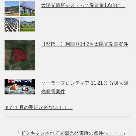
太陽光追尾システムで発電量1.6倍に！
【驚愕！】利回り14.2％太陽光発電案件
ソーラーフロンティア 11.21％ 分譲太陽
光発電案件
まだ１月の明細が来ない！！！
「
ドタキャンされて太陽光発電所の点検へ・・・
」