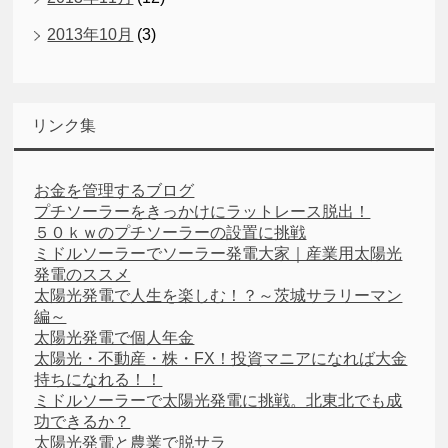
2013年10月
(3)
リンク集
お金を管理するブログ
プチソーラーをきっかけにラットレース脱出！
５０ｋｗのプチソーラーの設置に挑戦
ミドルソーラーでソーラー発電大家｜産業用太陽光
発電のススメ
太陽光発電で人生を楽しむ！？～茨城サラリーマン
編～
太陽光発電で個人年金
太陽光・不動産・株・FX！投資マニアになれば大金
持ちになれる！！
ミドルソーラーで太陽光発電に挑戦。北東北でも成
功できるか？
太陽光発電と農業で脱サラ