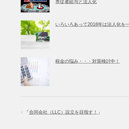
専従者給与と法人化
いろいろあって2018年は法人化を
税金の悩み・・・対策検討中！
「
合同会社（LLC）設立を目指す！
」