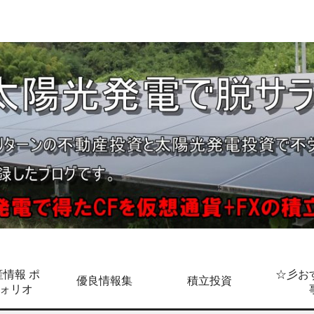
情報 ポ
☆彡お
優良情報集
積立投資
ォリオ