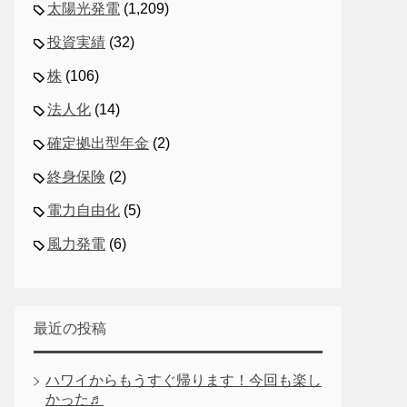
太陽光発電
(1,209)
投資実績
(32)
株
(106)
法人化
(14)
確定拠出型年金
(2)
終身保険
(2)
電力自由化
(5)
風力発電
(6)
最近の投稿
ハワイからもうすぐ帰ります！今回も楽し
かった♬