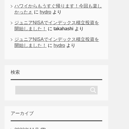
ハワイからもうすぐ帰ります！今回も楽し
かった♬
に
hydro
より
ジュニアNISAでインデックス積立投資を
開始しました！
に
takahashi
より
ジュニアNISAでインデックス積立投資を
開始しました！
に
hydro
より
検索
アーカイブ