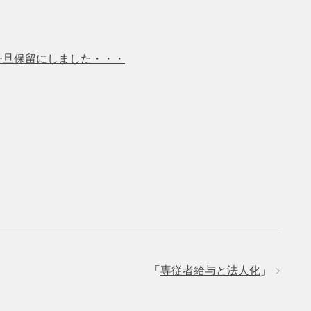
一旦保留にしました・・・
「
専従者給与と法人化
」