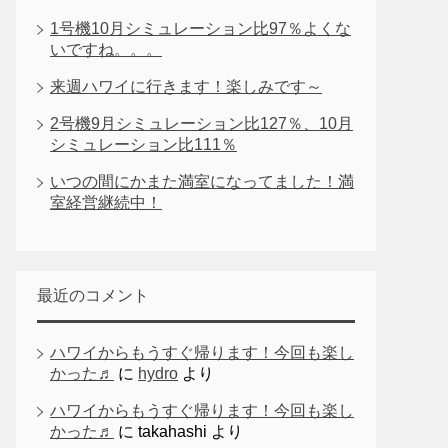
1号機10月シミュレーション比97％よくな
いですね。。。
来週ハワイに行きます！楽しみです～
2号機9月シミュレーション比127％、10月
シミュレーション比111％
いつの間にかまた満室になってました！満
室経営継続中！
最近のコメント
ハワイからもうすぐ帰ります！今回も楽し
かった♬
に
hydro
より
ハワイからもうすぐ帰ります！今回も楽し
かった♬
に
takahashi
より