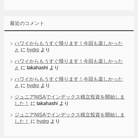
最近のコメント
ハワイからもうすぐ帰ります！今回も楽しかった
♬
に
hydro
より
ハワイからもうすぐ帰ります！今回も楽しかった
♬
に
takahashi
より
ハワイからもうすぐ帰ります！今回も楽しかった
♬
に
hydro
より
ジュニアNISAでインデックス積立投資を開始しま
した！
に
takahashi
より
ジュニアNISAでインデックス積立投資を開始しま
した！
に
hydro
より