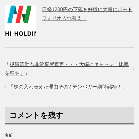
日経1200円の下落を好機に大幅にポート
フォリオ入れ替え！
「
投資活動も非常事態宣言・・・大幅にキャッシュ比率
を増やす
」
「
株の入れ替えた理由その2 テンバガー期待銘柄！
」
コメントを残す
名前