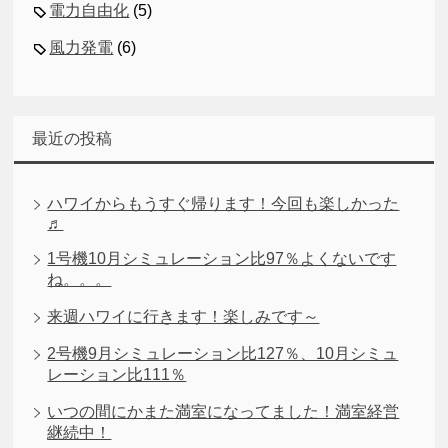
電力自由化
(5)
風力発電
(6)
最近の投稿
ハワイからもうすぐ帰ります！今回も楽しかった
♬
1号機10月シミュレーション比97％よくないです
ね。。。
来週ハワイに行きます！楽しみです～
2号機9月シミュレーション比127％、10月シミュ
レーション比111％
いつの間にかまた満室になってました！満室経営
継続中！