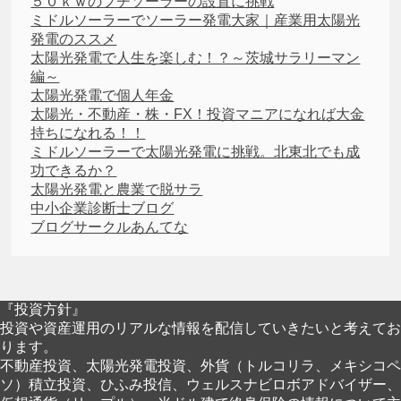
５０ｋｗのプチソーラーの設置に挑戦
ミドルソーラーでソーラー発電大家｜産業用太陽光
発電のススメ
太陽光発電で人生を楽しむ！？～茨城サラリーマン
編～
太陽光発電で個人年金
太陽光・不動産・株・FX！投資マニアになれば大金
持ちになれる！！
ミドルソーラーで太陽光発電に挑戦。北東北でも成
功できるか？
太陽光発電と農業で脱サラ
中小企業診断士ブログ
ブログサークルあんてな
『投資方針』
投資や資産運用のリアルな情報を配信していきたいと考えてお
ります。
不動産投資、太陽光発電投資、外貨（トルコリラ、メキシコペ
ソ）積立投資、ひふみ投信、ウェルスナビロボアドバイザー、