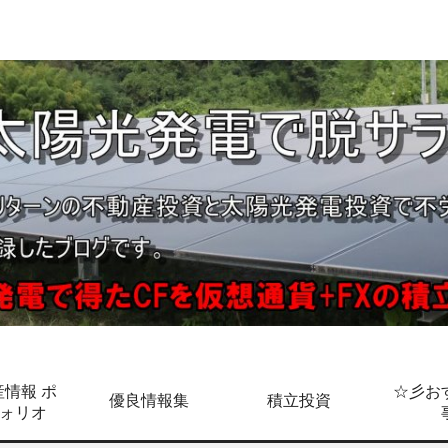
情報 ポ
☆彡お
優良情報集
積立投資
ォリオ