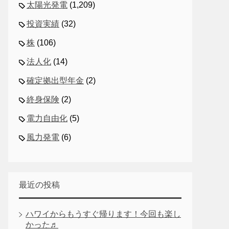
太陽光発電
(1,209)
投資実績
(32)
株
(106)
法人化
(14)
確定拠出型年金
(2)
終身保険
(2)
電力自由化
(5)
風力発電
(6)
最近の投稿
ハワイからもうすぐ帰ります！今回も楽し
かった♬