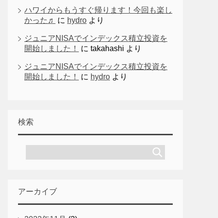
ハワイからもうすぐ帰ります！今回も楽し
かった♬
に
hydro
より
ジュニアNISAでインデックス積立投資を
開始しました！
に
takahashi
より
ジュニアNISAでインデックス積立投資を
開始しました！
に
hydro
より
検索
アーカイブ