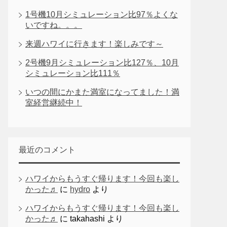
1号機10月シミュレーション比97％よくな
いですね。。。
来週ハワイに行きます！楽しみです～
2号機9月シミュレーション比127％、10月
シミュレーション比111％
いつの間にかまた満室になってました！満
室経営継続中！
最近のコメント
ハワイからもうすぐ帰ります！今回も楽し
かった♬
に
hydro
より
ハワイからもうすぐ帰ります！今回も楽し
かった♬
に
takahashi
より