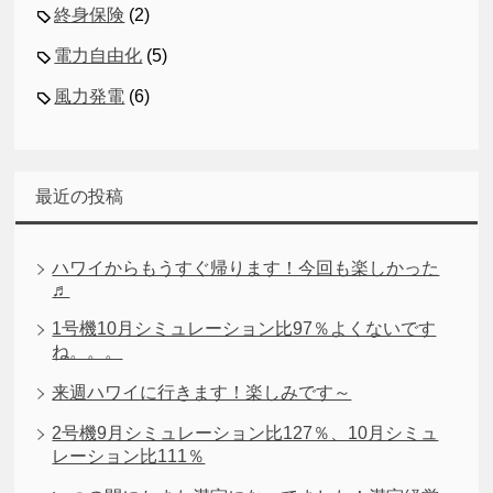
終身保険
(2)
電力自由化
(5)
風力発電
(6)
最近の投稿
ハワイからもうすぐ帰ります！今回も楽しかった
♬
1号機10月シミュレーション比97％よくないです
ね。。。
来週ハワイに行きます！楽しみです～
2号機9月シミュレーション比127％、10月シミュ
レーション比111％