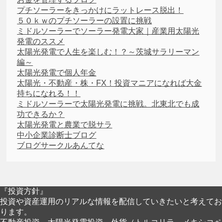
プチソーラーをきっかけにラットレース脱出！
５０ｋｗのプチソーラーの設置に挑戦
ミドルソーラーでソーラー発電大家｜産業用太陽光
発電のススメ
太陽光発電で人生を楽しむ！？～茨城サラリーマン
編～
太陽光発電で個人年金
太陽光・不動産・株・FX！投資マニアになれば大金
持ちになれる！！
ミドルソーラーで太陽光発電に挑戦。北東北でも成
功できるか？
太陽光発電と農業で脱サラ
中小企業診断士ブログ
ブログサークルあんてな
『投資方針』
投資や資産運用のリアルな情報を配信していきたいと考えてお
ります。