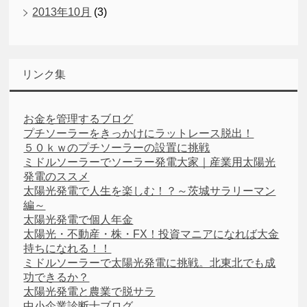
2013年10月
(3)
リンク集
お金を管理するブログ
プチソーラーをきっかけにラットレース脱出！
５０ｋｗのプチソーラーの設置に挑戦
ミドルソーラーでソーラー発電大家｜産業用太陽光
発電のススメ
太陽光発電で人生を楽しむ！？～茨城サラリーマン
編～
太陽光発電で個人年金
太陽光・不動産・株・FX！投資マニアになれば大金
持ちになれる！！
ミドルソーラーで太陽光発電に挑戦。北東北でも成
功できるか？
太陽光発電と農業で脱サラ
中小企業診断士ブログ