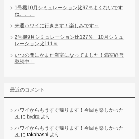
1号機10月シミュレーション比97％よくないです
ね。。。
来週ハワイに行きます！楽しみです～
2号機9月シミュレーション比127％、10月シミュ
レーション比111％
いつの間にかまた満室になってました！満室経営
継続中！
最近のコメント
ハワイからもうすぐ帰ります！今回も楽しかった
♬
に
hydro
より
ハワイからもうすぐ帰ります！今回も楽しかった
♬
に
takahashi
より