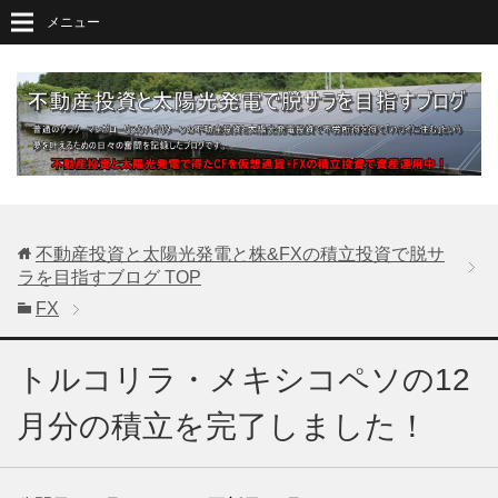
メニュー
不動産投資と太陽光発電と株&FXの積立投資で脱サ
ラを目指すブログ
TOP
FX
トルコリラ・メキシコペソの12
月分の積立を完了しました！