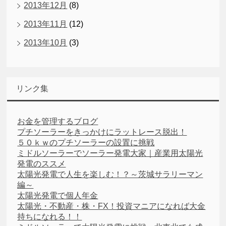
2013年12月
(8)
2013年11月
(12)
2013年10月
(3)
リンク集
お金を管理するブログ
プチソーラーをきっかけにラットレース脱出！
５０ｋｗのプチソーラーの設置に挑戦
ミドルソーラーでソーラー発電大家｜産業用太陽光
発電のススメ
太陽光発電で人生を楽しむ！？～茨城サラリーマン
編～
太陽光発電で個人年金
太陽光・不動産・株・FX！投資マニアになれば大金
持ちになれる！！