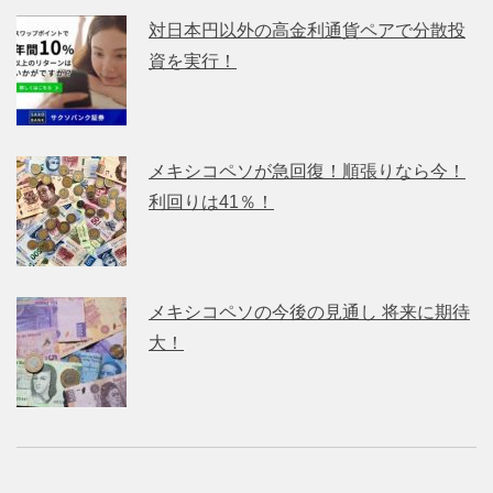
対日本円以外の高金利通貨ペアで分散投
資を実行！
メキシコペソが急回復！順張りなら今！
利回りは41％！
メキシコペソの今後の見通し 将来に期待
大！