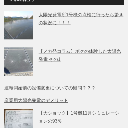
太陽光発電所1号機の点検に行ったら驚き
の状況に！！！
【メガ発コラム】ボクの体験した太陽光
発電 その1
運転開始前の設備変更についての疑問？？？
産業用太陽光発電のデメリット
【大ショック】1号機11月シミュレーシ
ョンの93％