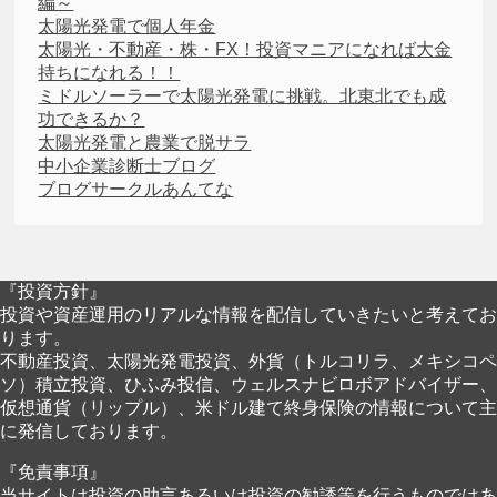
編～
太陽光発電で個人年金
太陽光・不動産・株・FX！投資マニアになれば大金
持ちになれる！！
ミドルソーラーで太陽光発電に挑戦。北東北でも成
功できるか？
太陽光発電と農業で脱サラ
中小企業診断士ブログ
ブログサークルあんてな
『投資方針』
投資や資産運用のリアルな情報を配信していきたいと考えてお
ります。
不動産投資、太陽光発電投資、外貨（トルコリラ、メキシコペ
ソ）積立投資、ひふみ投信、ウェルスナビロボアドバイザー、
仮想通貨（リップル）、米ドル建て終身保険の情報について主
に発信しております。
『免責事項』
当サイトは投資の助言あるいは投資の勧誘等を行うものではあ