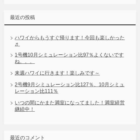
最近の投稿
ハワイからもうすぐ帰ります！今回も楽しかった
♬
1号機10月シミュレーション比97％よくないです
ね。。。
来週ハワイに行きます！楽しみです～
2号機9月シミュレーション比127％、10月シミュ
レーション比111％
いつの間にかまた満室になってました！満室経営
継続中！
最近のコメント