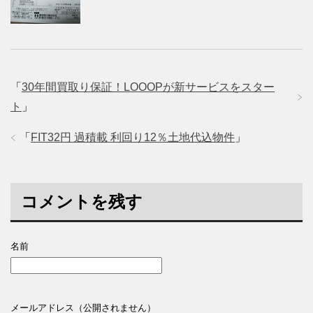
「
30年間買取り保証！LOOOPが新サービスをスター
ト
」
「
FIT32円 過積載 利回り12％土地代込物件
」
コメントを残す
名前
メールアドレス（公開されません）