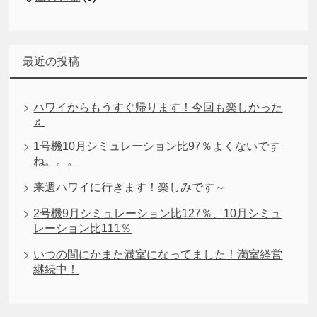
最近の投稿
ハワイからもうすぐ帰ります！今回も楽しかった
♬
1号機10月シミュレーション比97％よくないです
ね。。。
来週ハワイに行きます！楽しみです～
2号機9月シミュレーション比127％、10月シミュ
レーション比111％
いつの間にかまた満室になってました！満室経営
継続中！