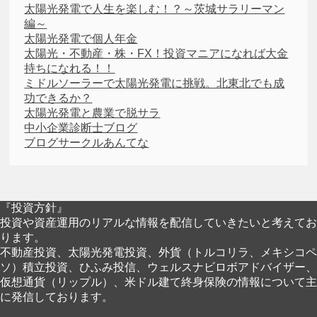
太陽光発電で人生を楽しむ！？～茨城サラリーマン
編～
太陽光発電で個人年金
太陽光・不動産・株・FX！投資マニアになれば大金
持ちになれる！！
ミドルソーラーで太陽光発電に挑戦。北東北でも成
功できるか？
太陽光発電と農業で脱サラ
中小企業診断士ブログ
ブログサークルあんてな
『投資方針』
投資や資産運用のリアルな情報を配信していきたいと考えてお
ります。
不動産投資、太陽光発電投資、外貨（トルコリラ、メキシコペ
ソ）積立投資、ひふみ投信、ウェルスナビロボアドバイザー、
仮想通貨（リップル）、米ドル建て終身保険の情報について主
に発信しております。