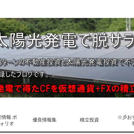
情報 ポ
☆彡お
優良情報集
積立投資
ォリオ