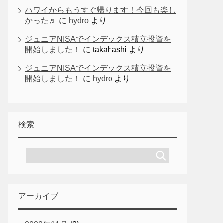
ハワイからもうすぐ帰ります！今回も楽し
かった♬
に
hydro
より
ジュニアNISAでインデックス積立投資を
開始しました！
に
takahashi
より
ジュニアNISAでインデックス積立投資を
開始しました！
に
hydro
より
検索
アーカイブ