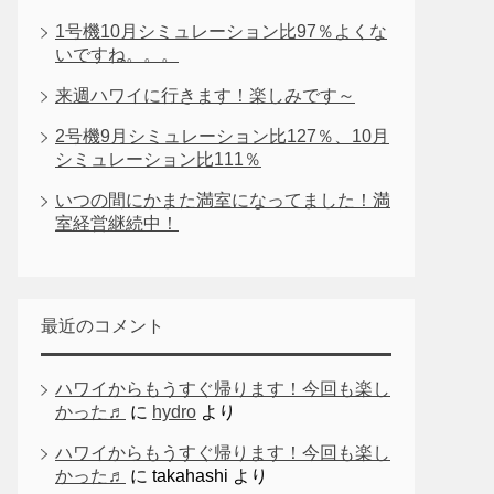
1号機10月シミュレーション比97％よくな
いですね。。。
来週ハワイに行きます！楽しみです～
2号機9月シミュレーション比127％、10月
シミュレーション比111％
いつの間にかまた満室になってました！満
室経営継続中！
最近のコメント
ハワイからもうすぐ帰ります！今回も楽し
かった♬
に
hydro
より
ハワイからもうすぐ帰ります！今回も楽し
かった♬
に
takahashi
より