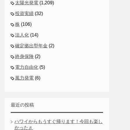
太陽光発電
(1,209)
投資実績
(32)
株
(106)
法人化
(14)
確定拠出型年金
(2)
終身保険
(2)
電力自由化
(5)
風力発電
(6)
最近の投稿
ハワイからもうすぐ帰ります！今回も楽し
かった♬