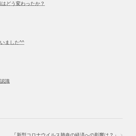
情はどう変わったか？
いました^^
認識
「
新型コロナウイルス肺炎の経済への影響は？
」