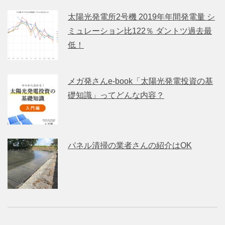
太陽光発電所2号機 2019年年間発電量 シ
ミュレーション比122％ ダントツ過去最
低！
メガ発さんe-book「太陽光発電投資の基
礎知識」ってどんな内容？
パネル清掃の業者さんの紹介はOK