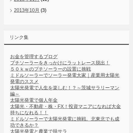
2013年10月
(3)
リンク集
お金を管理するブログ
プチソーラーをきっかけにラットレース脱出！
５０ｋｗのプチソーラーの設置に挑戦
ミドルソーラーでソーラー発電大家｜産業用太陽光
発電のススメ
太陽光発電で人生を楽しむ！？～茨城サラリーマン
編～
太陽光発電で個人年金
太陽光・不動産・株・FX！投資マニアになれば大金
持ちになれる！！
ミドルソーラーで太陽光発電に挑戦。北東北でも成
功できるか？
太陽光発電と農業で脱サラ