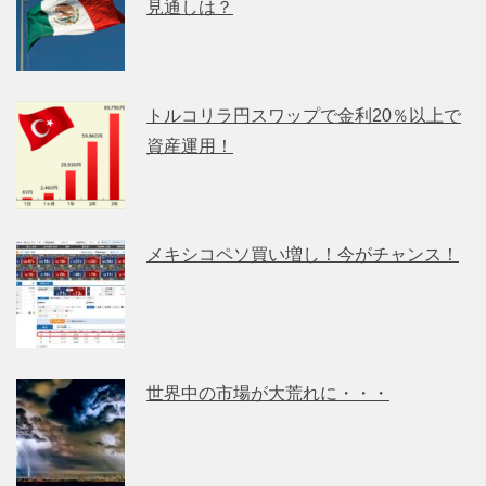
見通しは？
トルコリラ円スワップで金利20％以上で
資産運用！
メキシコペソ買い増し！今がチャンス！
世界中の市場が大荒れに・・・