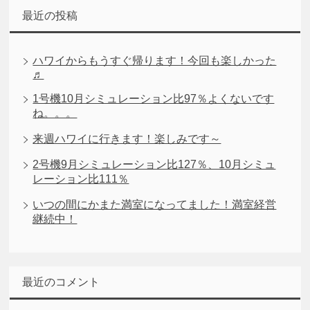
最近の投稿
ハワイからもうすぐ帰ります！今回も楽しかった
♬
1号機10月シミュレーション比97％よくないです
ね。。。
来週ハワイに行きます！楽しみです～
2号機9月シミュレーション比127％、10月シミュ
レーション比111％
いつの間にかまた満室になってました！満室経営
継続中！
最近のコメント