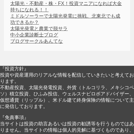
太陽光・不動産・株・FX！投資マニアになれば大金
持ちになれる！！
ミドルソーラーで太陽光発電に挑戦。北東北でも成
功できるか？
太陽光発電と農業で脱サラ
中小企業診断士ブログ
ブログサークルあんてな
『投資方針』
投資や資産運用のリアルな情報を配信していきたいと考えてお
ります。
不動産投資、太陽光発電投資、外貨（トルコリラ、メキシコペ
ソ）積立投資、ひふみ投信、ウェルスナビロボアドバイザー、
仮想通貨（リップル）、米ドル建て終身保険の情報について主
に発信しております。
『免責事項』
当サイトは投資の助言あるいは投資の勧誘等を行うものではあ
りません。当サイトの情報は個人的見解に基づくものであり、