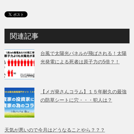
関連記事
台風で太陽光パネルが飛ばされる！太陽
光発電による死者は原子力の5倍？！
【メガ発さんコラム】１５年耐久の最強
の防草シートに穴・・・犯人は？
天気が悪いので今月はどうなることやら？？？