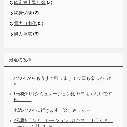
確定拠出型年金
(2)
終身保険
(2)
電力自由化
(5)
風力発電
(6)
最近の投稿
ハワイからもうすぐ帰ります！今回も楽しかった
♬
1号機10月シミュレーション比97％よくないです
ね。。。
来週ハワイに行きます！楽しみです～
2号機9月シミュレーション比127％、10月シミュ
レーション比111％