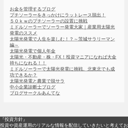
お金を管理するブログ
プチソーラーをきっかけにラットレース脱出！
５０ｋｗのプチソーラーの設置に挑戦
ミドルソーラーでソーラー発電大家｜産業用太陽光
発電のススメ
太陽光発電で人生を楽しむ！？～茨城サラリーマン
編～
太陽光発電で個人年金
太陽光・不動産・株・FX！投資マニアになれば大金
持ちになれる！！
ミドルソーラーで太陽光発電に挑戦。北東北でも成
功できるか？
太陽光発電と農業で脱サラ
中小企業診断士ブログ
ブログサークルあんてな
『投資方針』
投資や資産運用のリアルな情報を配信していきたいと考えてお