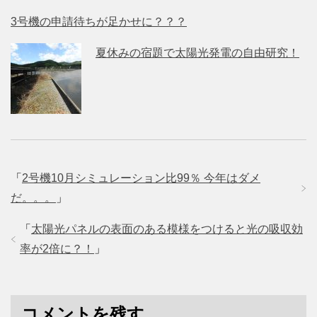
3号機の申請待ちが足かせに？？？
夏休みの宿題で太陽光発電の自由研究！
「
2号機10月シミュレーション比99％ 今年はダメ
だ。。。
」
「
太陽光パネルの表面のある模様をつけると光の吸収効
率が2倍に？！
」
コメントを残す