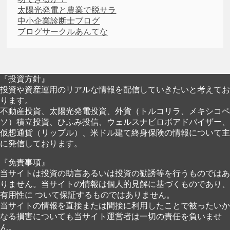
太陽光発電と農業で脱サラ
中小企業診断士ブログ
ブログサークルあんてな
『投資方針』
投資や資産運用のリアルな情報を配信していきたいと考えてお
ります。
不動産投資、太陽光発電投資、外貨（トルコリラ、メキシコペ
ソ）積立投資、ひふみ投信、ウェルスナビロボアドバイザー、
仮想通貨（リップル）、米ドル建て終身保険の情報について主
に発信しております。
『免責事項』
当サイトは投資の助言あるいは投資の勧誘等を行うものではあ
りません。当サイトの情報は個人的見解に基づくものであり、
有用性に ついて保証するものではありません。
当サイトの情報を直接または間接に利用したことで被ったいか
なる損害についても当サイト運営者は一切の責任を負いませ
ん。