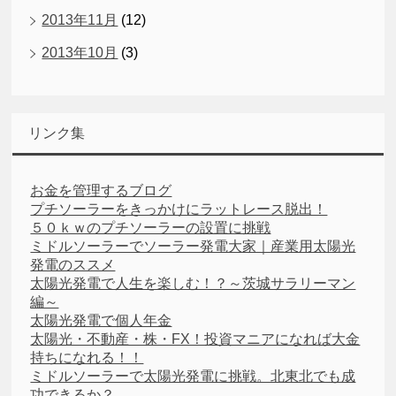
2013年11月
(12)
2013年10月
(3)
リンク集
お金を管理するブログ
プチソーラーをきっかけにラットレース脱出！
５０ｋｗのプチソーラーの設置に挑戦
ミドルソーラーでソーラー発電大家｜産業用太陽光
発電のススメ
太陽光発電で人生を楽しむ！？～茨城サラリーマン
編～
太陽光発電で個人年金
太陽光・不動産・株・FX！投資マニアになれば大金
持ちになれる！！
ミドルソーラーで太陽光発電に挑戦。北東北でも成
功できるか？