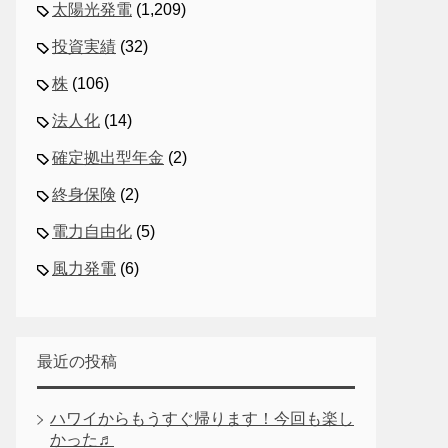
太陽光発電
(1,209)
投資実績
(32)
株
(106)
法人化
(14)
確定拠出型年金
(2)
終身保険
(2)
電力自由化
(5)
風力発電
(6)
最近の投稿
ハワイからもうすぐ帰ります！今回も楽し
かった♬