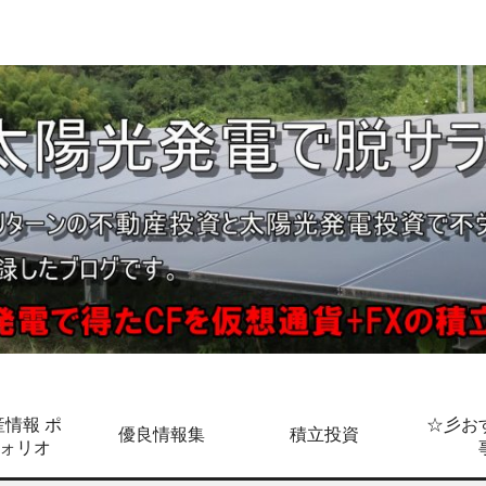
情報 ポ
☆彡お
優良情報集
積立投資
ォリオ