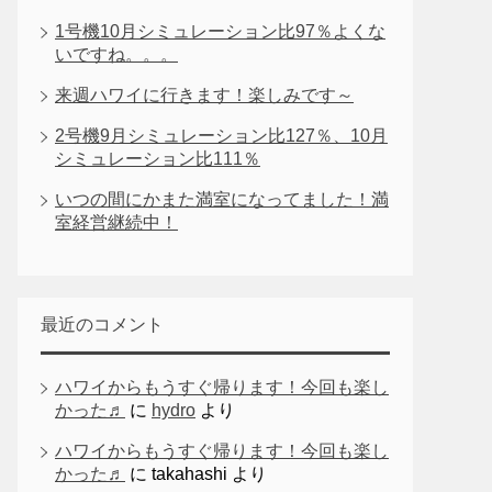
1号機10月シミュレーション比97％よくな
いですね。。。
来週ハワイに行きます！楽しみです～
2号機9月シミュレーション比127％、10月
シミュレーション比111％
いつの間にかまた満室になってました！満
室経営継続中！
最近のコメント
ハワイからもうすぐ帰ります！今回も楽し
かった♬
に
hydro
より
ハワイからもうすぐ帰ります！今回も楽し
かった♬
に
takahashi
より