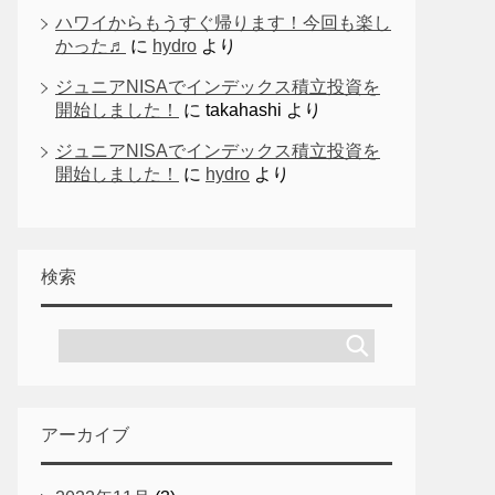
ハワイからもうすぐ帰ります！今回も楽し
かった♬
に
hydro
より
ジュニアNISAでインデックス積立投資を
開始しました！
に
takahashi
より
ジュニアNISAでインデックス積立投資を
開始しました！
に
hydro
より
検索
アーカイブ