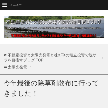
メニュー
不動産投資と太陽光発電と株&FXの積立投資で脱サ
ラを目指すブログ
TOP
太陽光発電
今年最後の除草剤散布に行って
きました！