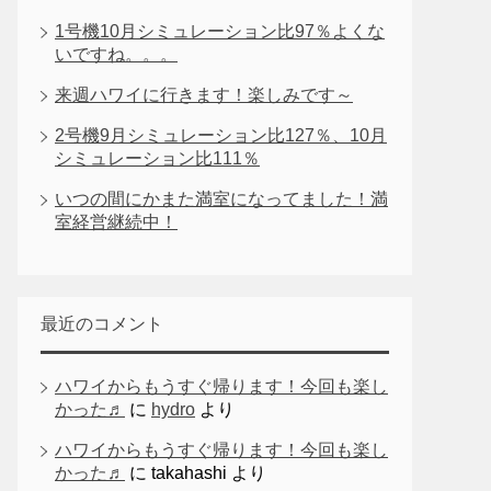
1号機10月シミュレーション比97％よくな
いですね。。。
来週ハワイに行きます！楽しみです～
2号機9月シミュレーション比127％、10月
シミュレーション比111％
いつの間にかまた満室になってました！満
室経営継続中！
最近のコメント
ハワイからもうすぐ帰ります！今回も楽し
かった♬
に
hydro
より
ハワイからもうすぐ帰ります！今回も楽し
かった♬
に
takahashi
より