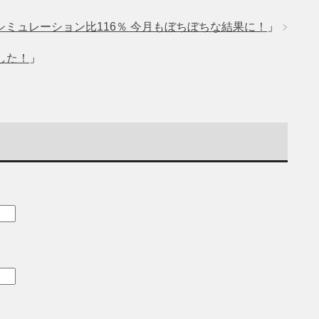
シミュレーション比116％ 今月もぼちぼちな結果に！
」
した！
」