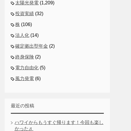
太陽光発電
(1,209)
投資実績
(32)
株
(106)
法人化
(14)
確定拠出型年金
(2)
終身保険
(2)
電力自由化
(5)
風力発電
(6)
最近の投稿
ハワイからもうすぐ帰ります！今回も楽し
かった♬