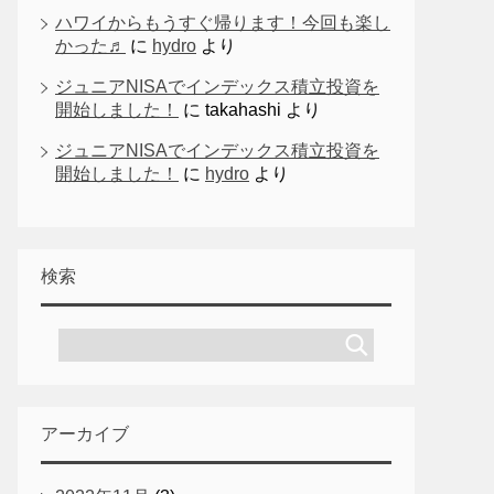
ハワイからもうすぐ帰ります！今回も楽し
かった♬
に
hydro
より
ジュニアNISAでインデックス積立投資を
開始しました！
に
takahashi
より
ジュニアNISAでインデックス積立投資を
開始しました！
に
hydro
より
検索
アーカイブ