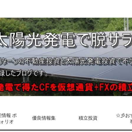
情報 ポ
☆彡お
優良情報集
積立投資
ォリオ