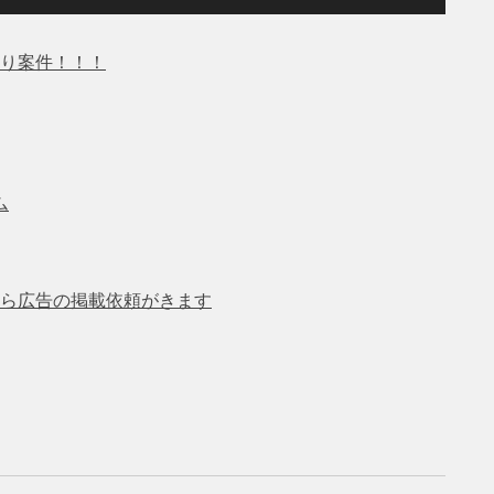
り案件！！！
ム
ら広告の掲載依頼がきます