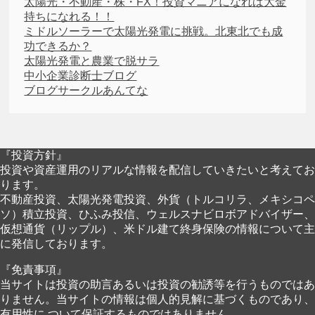
太陽光・不動産・株・FX！投資マニアになれば大金
持ちになれる！！
ミドルソーラーで太陽光発電に挑戦。北東北でも成
功できるか？
太陽光発電と農業で脱サラ
中小企業診断士ブログ
ブログサークルあんてな
『投資方針』
投資や資産運用のリアルな情報を配信していきたいと考えてお
ります。
不動産投資、太陽光発電投資、外貨（トルコリラ、メキシコペ
ソ）積立投資、ひふみ投信、ウェルスナビロボアドバイザー、
仮想通貨（リップル）、米ドル建て終身保険の情報について主
に発信しております。
『免責事項』
当サイトは投資の助言あるいは投資の勧誘等を行うものではあ
りません。当サイトの情報は個人的見解に基づくものであり、
有用性に ついて保証するものではありません。