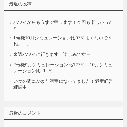
最近の投稿
ハワイからもうすぐ帰ります！今回も楽しかった
♬
1号機10月シミュレーション比97％よくないです
ね。。。
来週ハワイに行きます！楽しみです～
2号機9月シミュレーション比127％、10月シミュ
レーション比111％
いつの間にかまた満室になってました！満室経営
継続中！
最近のコメント