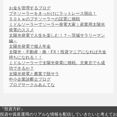
お金を管理するブログ
プチソーラーをきっかけにラットレース脱出！
５０ｋｗのプチソーラーの設置に挑戦
ミドルソーラーでソーラー発電大家｜産業用太陽光
発電のススメ
太陽光発電で人生を楽しむ！？～茨城サラリーマン
編～
太陽光発電で個人年金
太陽光・不動産・株・FX！投資マニアになれば大金
持ちになれる！！
ミドルソーラーで太陽光発電に挑戦。北東北でも成
功できるか？
太陽光発電と農業で脱サラ
中小企業診断士ブログ
ブログサークルあんてな
『投資方針』
投資や資産運用のリアルな情報を配信していきたいと考えてお