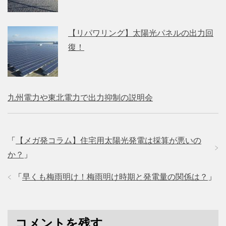
【リパワリング】太陽光パネルの出力回
復！
九州電力や東北電力で出力抑制の説明会
「
【メガ発コラム】住宅用太陽光発電は採算が悪いの
か？
」
「
早くも梅雨明け！梅雨明け時期と発電量の関係は？
」
コメントを残す