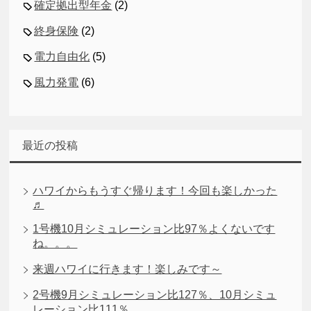
確定拠出型年金
(2)
終身保険
(2)
電力自由化
(5)
風力発電
(6)
最近の投稿
ハワイからもうすぐ帰ります！今回も楽しかった
♬
1号機10月シミュレーション比97％よくないです
ね。。。
来週ハワイに行きます！楽しみです～
2号機9月シミュレーション比127％、10月シミュ
レーション比111％