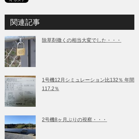
関連記事
除草剤撒くの相当大変でした・・・
1号機12月シミュレーション比132％ 年間
117.2％
2号機8ヶ月ぶりの視察・・・