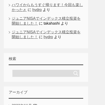
ハワイからもうすぐ帰ります！今回も楽し
かった♬
に
hydro
より
ジュニアNISAでインデックス積立投資を
開始しました！
に
takahashi
より
ジュニアNISAでインデックス積立投資を
開始しました！
に
hydro
より
検索
アーカイブ