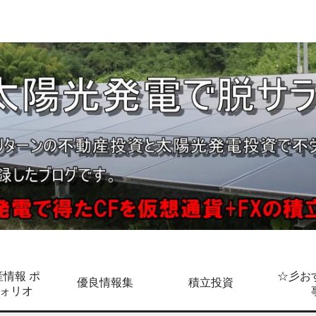
情報 ポ
☆彡お
優良情報集
積立投資
ォリオ