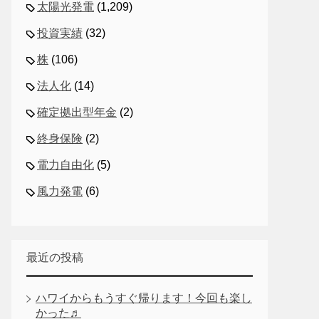
太陽光発電
(1,209)
投資実績
(32)
株
(106)
法人化
(14)
確定拠出型年金
(2)
終身保険
(2)
電力自由化
(5)
風力発電
(6)
最近の投稿
ハワイからもうすぐ帰ります！今回も楽し
かった♬