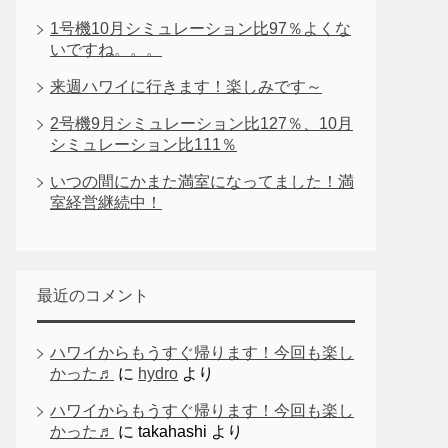
1号機10月シミュレーション比97％よくな
いですね。。。
来週ハワイに行きます！楽しみです～
2号機9月シミュレーション比127％、10月
シミュレーション比111％
いつの間にかまた満室になってました！満
室経営継続中！
最近のコメント
ハワイからもうすぐ帰ります！今回も楽し
かった♬
に
hydro
より
ハワイからもうすぐ帰ります！今回も楽し
かった♬
に
takahashi
より