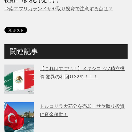
投資につぎ込む予定です。
⇒南アフリカランドサヤ取り投資で注意する点は？
関連記事
【これはすごい！】メキシコペソ積立投
資 驚異の利回り32％！！！
トルコリラ大部分を売却！サヤ取り投資
に資金移動！