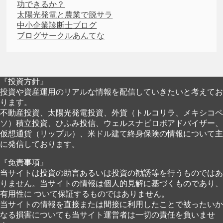
功できるか？
太陽光発電と農業で脱サラ
中小企業診断士ブログ
ブログサークルあんてな
『投資方針』
投資や資産運用のリアルな情報を配信していきたいと考えてお
ります。
不動産投資、太陽光発電投資、外貨（トルコリラ、メキシコペ
ソ）積立投資、ひふみ投信、ウェルスナビロボアドバイザー、
仮想通貨（リップル）、米ドル建て終身保険の情報について主
に発信しております。
『免責事項』
当サイトは投資の助言あるいは投資の勧誘等を行うものではあ
りません。当サイトの情報は個人的見解に基づくものであり、
有用性に ついて保証するものではありません。
当サイトの情報を直接または間接に利用したことで被ったいか
なる損害についても当サイト運営者は一切の責任を負いませ