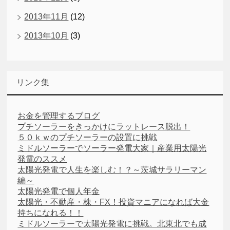
2013年11月
(12)
2013年10月
(3)
リンク集
お金を管理するブログ
プチソーラーをきっかけにラットレース脱出！
５０ｋｗのプチソーラーの設置に挑戦
ミドルソーラーでソーラー発電大家｜産業用太陽光
発電のススメ
太陽光発電で人生を楽しむ！？～茨城サラリーマン
編～
太陽光発電で個人年金
太陽光・不動産・株・FX！投資マニアになれば大金
持ちになれる！！
ミドルソーラーで太陽光発電に挑戦。北東北でも成