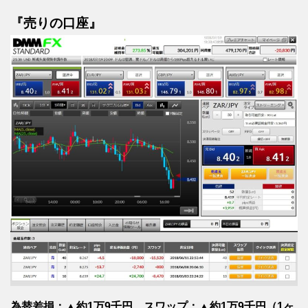
『売りの口座』
為替差損：▲約1万9千円、スワップ：▲約1万9千円（1ヶ