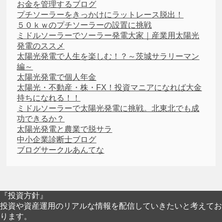
お金を管理するブログ
プチソーラーをきっかけにラットレース脱出！
５０ｋｗのプチソーラーの設置に挑戦
ミドルソーラーでソーラー発電大家｜産業用太陽光
発電のススメ
太陽光発電で人生を楽しむ！？～茨城サラリーマン
編～
太陽光発電で個人年金
太陽光・不動産・株・FX！投資マニアになれば大金
持ちになれる！！
ミドルソーラーで太陽光発電に挑戦。北東北でも成
功できるか？
太陽光発電と農業で脱サラ
中小企業診断士ブログ
ブログサークルあんてな
『投資方針』
投資や資産運用のリアルな情報を配信していきたいと考えてお
ります。