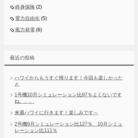
終身保険
(2)
電力自由化
(5)
風力発電
(6)
最近の投稿
ハワイからもうすぐ帰ります！今回も楽しかった
♬
1号機10月シミュレーション比97％よくないです
ね。。。
来週ハワイに行きます！楽しみです～
2号機9月シミュレーション比127％、10月シミュ
レーション比111％