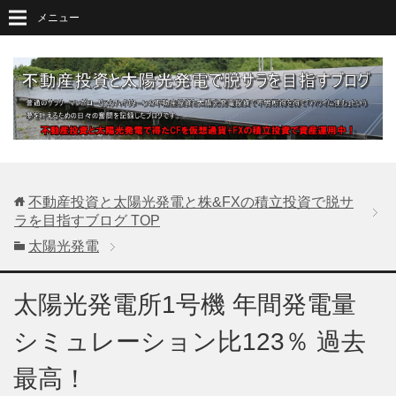
メニュー
不動産投資と太陽光発電と株&FXの積立投資で脱サ
ラを目指すブログ
TOP
太陽光発電
太陽光発電所1号機 年間発電量
シミュレーション比123％ 過去
最高！