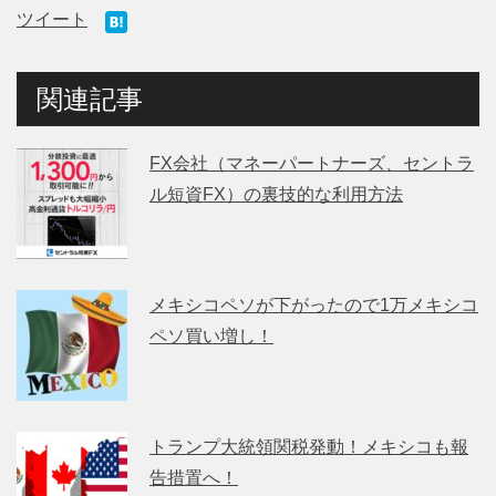
ツイート
関連記事
FX会社（マネーパートナーズ、セントラ
ル短資FX）の裏技的な利用方法
メキシコペソが下がったので1万メキシコ
ペソ買い増し！
トランプ大統領関税発動！メキシコも報
告措置へ！