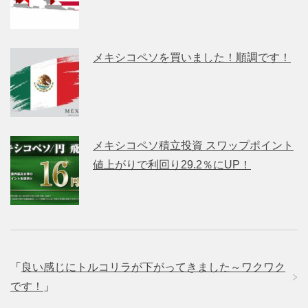
メキシコペソを買いました！順調です！
メキシコペソ積立投資 スワップポイント
値上がりで利回り29.2％にUP！
「
良い感じにトルコリラが下がってきました～ワクワク
です！
」