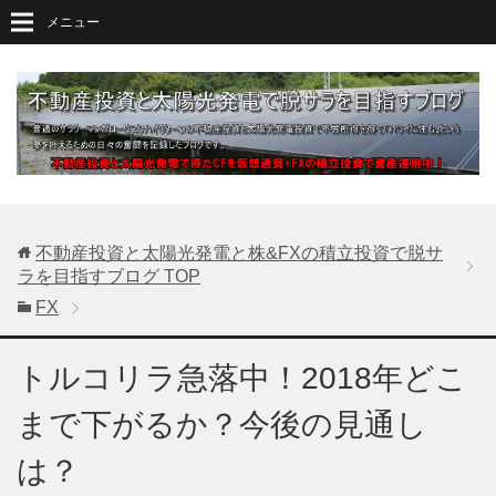
メニュー
不動産投資と太陽光発電と株&FXの積立投資で脱サ
ラを目指すブログ
TOP
FX
トルコリラ急落中！2018年どこ
まで下がるか？今後の見通し
は？