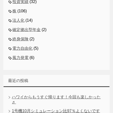
投資実績
(32)
株
(106)
法人化
(14)
確定拠出型年金
(2)
終身保険
(2)
電力自由化
(5)
風力発電
(6)
最近の投稿
ハワイからもうすぐ帰ります！今回も楽しかった
♬
1号機10月シミュレーション比97％よくないです