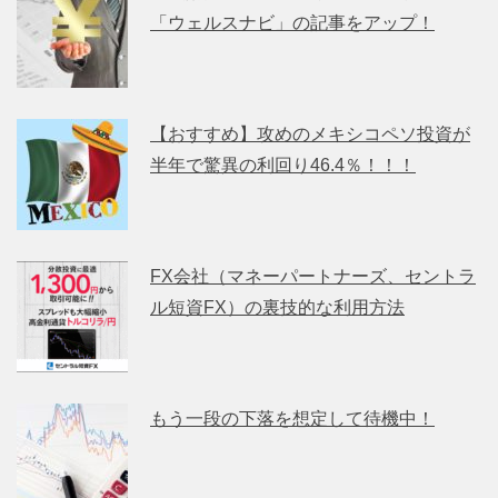
「ウェルスナビ」の記事をアップ！
【おすすめ】攻めのメキシコペソ投資が
半年で驚異の利回り46.4％！！！
FX会社（マネーパートナーズ、セントラ
ル短資FX）の裏技的な利用方法
もう一段の下落を想定して待機中！