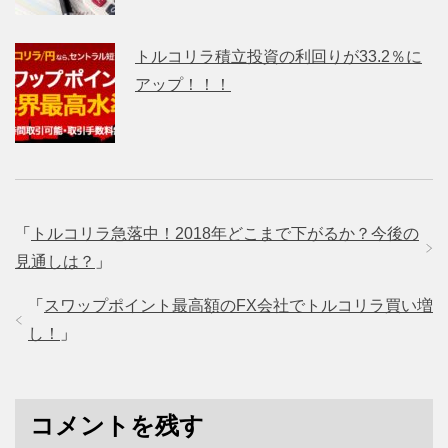
トルコリラ積立投資の利回りが33.2％に
アップ！！！
「
トルコリラ急落中！2018年どこまで下がるか？今後の
見通しは？
」
「
スワップポイント最高額のFX会社でトルコリラ買い増
し！
」
コメントを残す