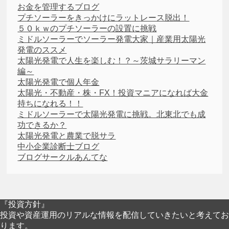
お金を管理するブログ
プチソーラーをきっかけにラットレース脱出！
５０ｋｗのプチソーラーの設置に挑戦
ミドルソーラーでソーラー発電大家｜産業用太陽光
発電のススメ
太陽光発電で人生を楽しむ！？～茨城サラリーマン
編～
太陽光発電で個人年金
太陽光・不動産・株・FX！投資マニアになれば大金
持ちになれる！！
ミドルソーラーで太陽光発電に挑戦。北東北でも成
功できるか？
太陽光発電と農業で脱サラ
中小企業診断士ブログ
ブログサークルあんてな
『投資方針』
投資や資産運用のリアルな情報を配信していきたいと考えてお
ります。