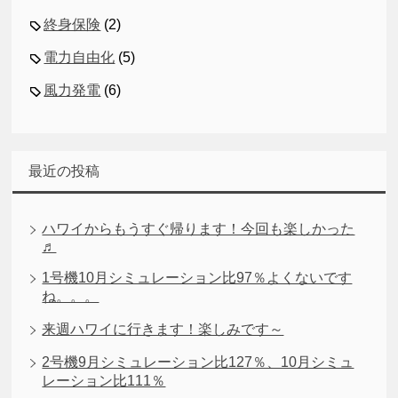
終身保険
(2)
電力自由化
(5)
風力発電
(6)
最近の投稿
ハワイからもうすぐ帰ります！今回も楽しかった
♬
1号機10月シミュレーション比97％よくないです
ね。。。
来週ハワイに行きます！楽しみです～
2号機9月シミュレーション比127％、10月シミュ
レーション比111％