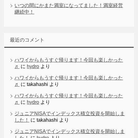
いつの間にかまた満室になってました！満室経営
継続中！
最近のコメント
ハワイからもうすぐ帰ります！今回も楽しかった
♬
に
hydro
より
ハワイからもうすぐ帰ります！今回も楽しかった
♬
に
takahashi
より
ハワイからもうすぐ帰ります！今回も楽しかった
♬
に
hydro
より
ジュニアNISAでインデックス積立投資を開始しま
した！
に
takahashi
より
ジュニアNISAでインデックス積立投資を開始しま
した！
に
hydro
より