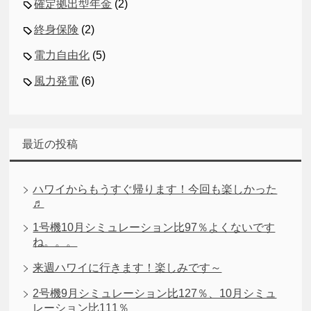
確定拠出型年金
(2)
終身保険
(2)
電力自由化
(5)
風力発電
(6)
最近の投稿
ハワイからもうすぐ帰ります！今回も楽しかった
♬
1号機10月シミュレーション比97％よくないです
ね。。。
来週ハワイに行きます！楽しみです～
2号機9月シミュレーション比127％、10月シミュ
レーション比111％