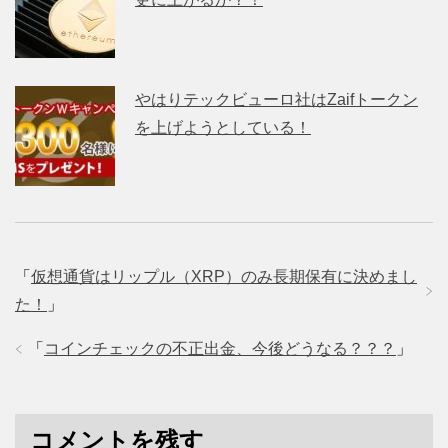
やはりテックビューロ社はZaifトークン
を上げようとしている！
「
仮想通貨はリップル（XRP）のみ長期保有に決めまし
た！
」
「
コインチェックの不正出金、今後どうなる？？？
」
コメントを残す