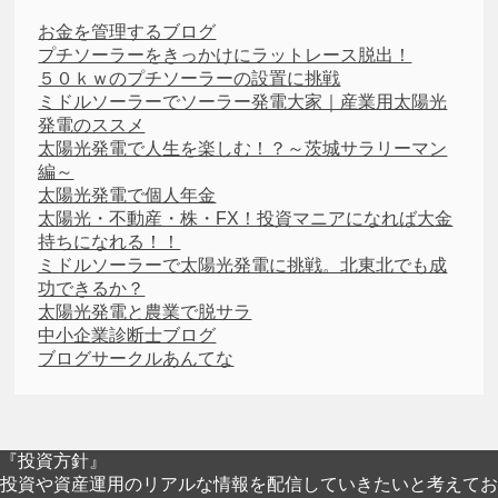
お金を管理するブログ
プチソーラーをきっかけにラットレース脱出！
５０ｋｗのプチソーラーの設置に挑戦
ミドルソーラーでソーラー発電大家｜産業用太陽光
発電のススメ
太陽光発電で人生を楽しむ！？～茨城サラリーマン
編～
太陽光発電で個人年金
太陽光・不動産・株・FX！投資マニアになれば大金
持ちになれる！！
ミドルソーラーで太陽光発電に挑戦。北東北でも成
功できるか？
太陽光発電と農業で脱サラ
中小企業診断士ブログ
ブログサークルあんてな
『投資方針』
投資や資産運用のリアルな情報を配信していきたいと考えてお