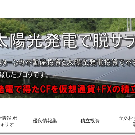
情報 ポ
☆彡お
優良情報集
積立投資
ォリオ