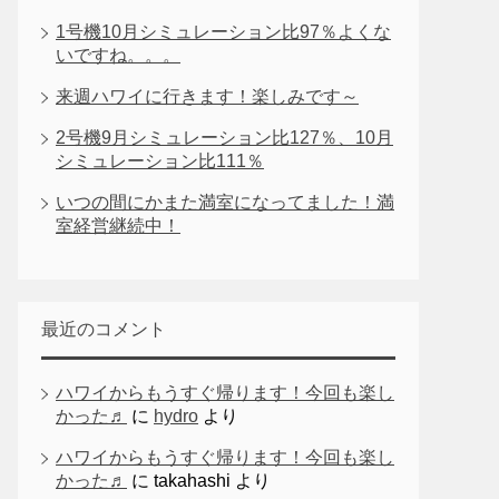
1号機10月シミュレーション比97％よくな
いですね。。。
来週ハワイに行きます！楽しみです～
2号機9月シミュレーション比127％、10月
シミュレーション比111％
いつの間にかまた満室になってました！満
室経営継続中！
最近のコメント
ハワイからもうすぐ帰ります！今回も楽し
かった♬
に
hydro
より
ハワイからもうすぐ帰ります！今回も楽し
かった♬
に
takahashi
より