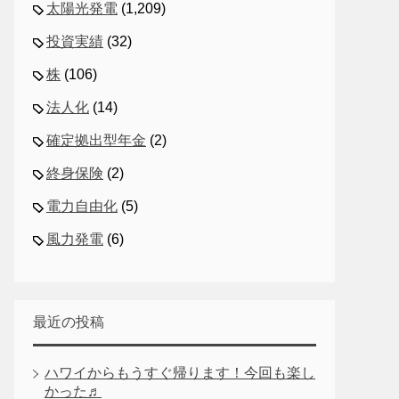
太陽光発電
(1,209)
投資実績
(32)
株
(106)
法人化
(14)
確定拠出型年金
(2)
終身保険
(2)
電力自由化
(5)
風力発電
(6)
最近の投稿
ハワイからもうすぐ帰ります！今回も楽し
かった♬