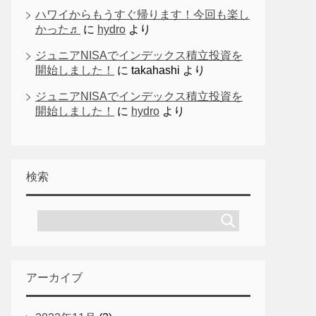
ハワイからもうすぐ帰ります！今回も楽し
かった♬
に
hydro
より
ジュニアNISAでインデックス積立投資を
開始しました！
に
takahashi
より
ジュニアNISAでインデックス積立投資を
開始しました！
に
hydro
より
検索
アーカイブ