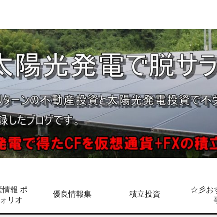
情報 ポ
☆彡お
優良情報集
積立投資
ォリオ