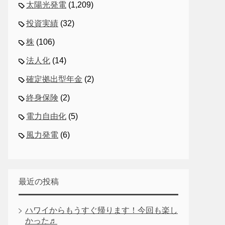
太陽光発電
(1,209)
投資実績
(32)
株
(106)
法人化
(14)
確定拠出型年金
(2)
終身保険
(2)
電力自由化
(5)
風力発電
(6)
最近の投稿
ハワイからもうすぐ帰ります！今回も楽し
かった♬