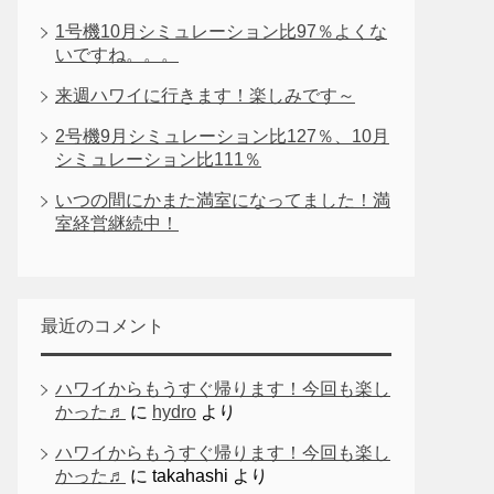
1号機10月シミュレーション比97％よくな
いですね。。。
来週ハワイに行きます！楽しみです～
2号機9月シミュレーション比127％、10月
シミュレーション比111％
いつの間にかまた満室になってました！満
室経営継続中！
最近のコメント
ハワイからもうすぐ帰ります！今回も楽し
かった♬
に
hydro
より
ハワイからもうすぐ帰ります！今回も楽し
かった♬
に
takahashi
より