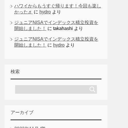
ハワイからもうすぐ帰ります！今回も楽し
かった♬
に
hydro
より
ジュニアNISAでインデックス積立投資を
開始しました！
に
takahashi
より
ジュニアNISAでインデックス積立投資を
開始しました！
に
hydro
より
検索
アーカイブ